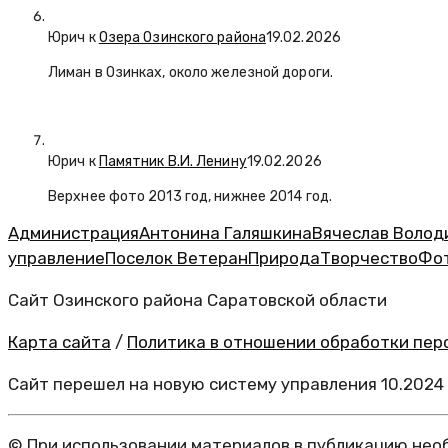
Юрич
к
Озера Озинского района
19.02.2026
Лиман в Озинках, около железной дороги.
Юрич
к
Памятник В.И. Ленину
19.02.2026
Верхнее фото 2013 год, нижнее 2014 год.
Администрация
Антонина Галяшкина
Вячеслав Волод
управление
Поселок Ветеран
Природа
Творчество
Фо
Сайт Озинского района Саратовской области
Карта сайта
/
Политика в отношении обработки перс
Сайт перешел на новую систему управления 10.2024
© При использовании материалов в публикацию необ