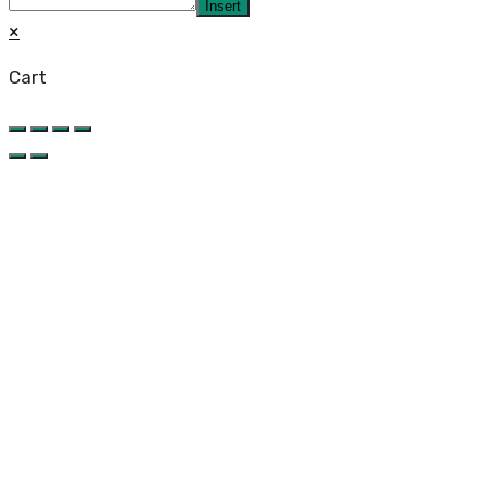
Insert
×
Cart