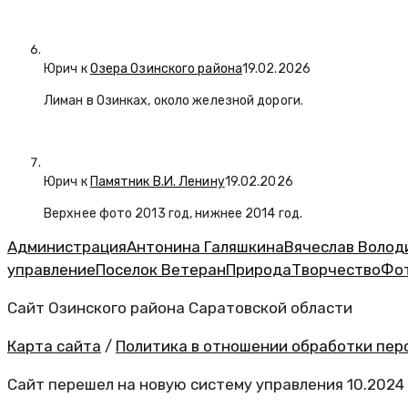
Юрич
к
Озера Озинского района
19.02.2026
Лиман в Озинках, около железной дороги.
Юрич
к
Памятник В.И. Ленину
19.02.2026
Верхнее фото 2013 год, нижнее 2014 год.
Администрация
Антонина Галяшкина
Вячеслав Волод
управление
Поселок Ветеран
Природа
Творчество
Фо
Сайт Озинского района Саратовской области
Карта сайта
/
Политика в отношении обработки перс
Сайт перешел на новую систему управления 10.2024