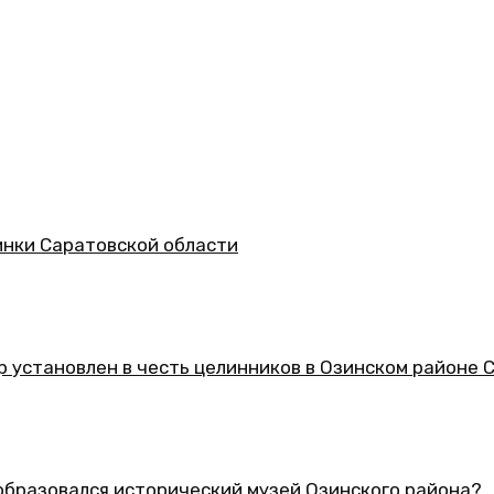
асти
 целинников в Озинском районе Саратовской