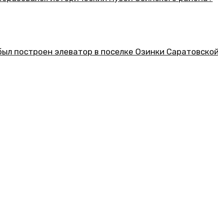
еский музей Озинского района?
ор в поселке Озинки Саратовской области?