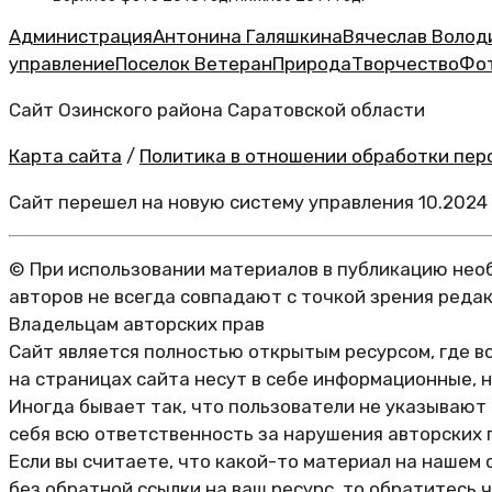
Администрация
Антонина Галяшкина
Вячеслав Волод
управление
Поселок Ветеран
Природа
Творчество
Фо
Сайт Озинского района Саратовской области
Карта сайта
/
Политика в отношении обработки перс
Сайт перешел на новую систему управления 10.2024
© При использовании материалов в публикацию необ
авторов не всегда совпадают с точкой зрения реда
Владельцам авторских прав
Сайт является полностью открытым ресурсом, где в
на страницах сайта несут в себе информационные, 
Иногда бывает так, что пользователи не указывают
себя всю ответственность за нарушения авторских 
Если вы считаете, что какой-то материал на нашем 
без обратной ссылки на ваш ресурс, то обратитесь 