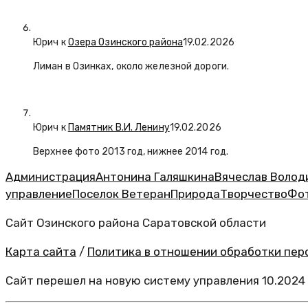
Юрич
к
Озера Озинского района
19.02.2026
Лиман в Озинках, около железной дороги.
Юрич
к
Памятник В.И. Ленину
19.02.2026
Верхнее фото 2013 год, нижнее 2014 год.
Администрация
Антонина Галяшкина
Вячеслав Волод
управление
Поселок Ветеран
Природа
Творчество
Фо
Сайт Озинского района Саратовской области
Карта сайта
/
Политика в отношении обработки перс
Сайт перешел на новую систему управления 10.2024