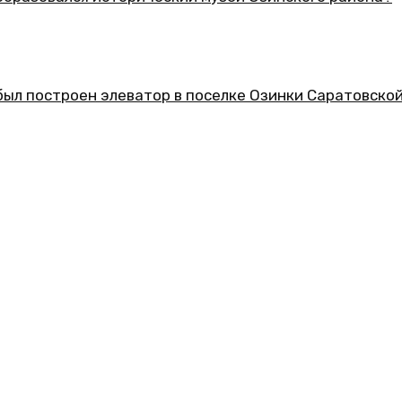
еский музей Озинского района?
ор в поселке Озинки Саратовской области?