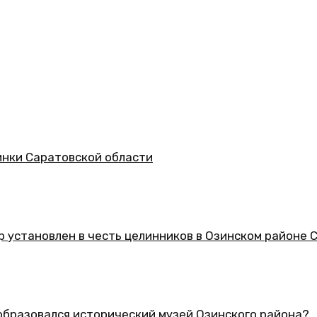
асти
 целинников в Озинском районе Саратовской