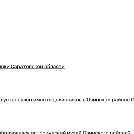
асти
 целинников в Озинском районе Саратовской