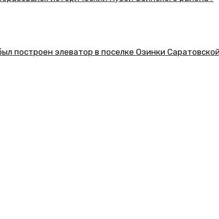
еский музей Озинского района?
ор в поселке Озинки Саратовской области?