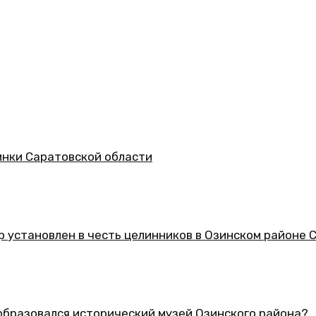
асти
 целинников в Озинском районе Саратовской