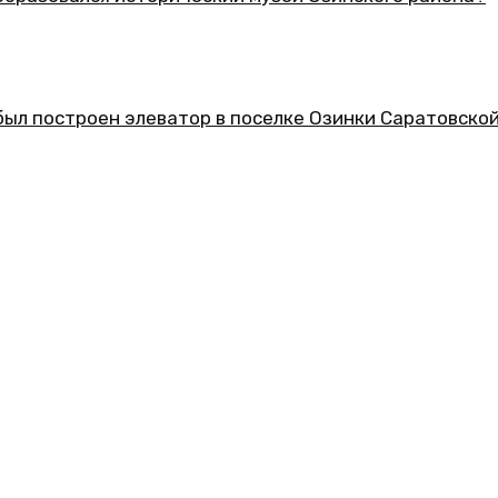
еский музей Озинского района?
ор в поселке Озинки Саратовской области?