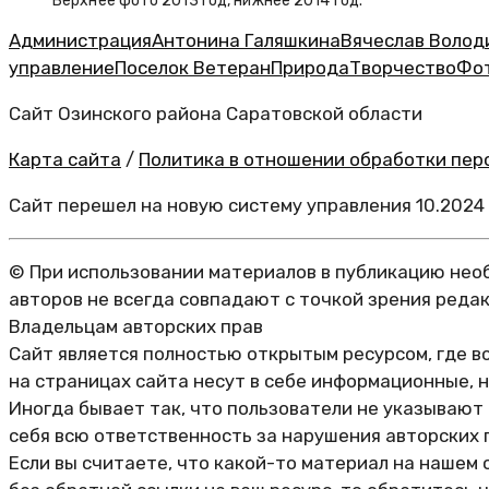
Верхнее фото 2013 год, нижнее 2014 год.
Администрация
Антонина Галяшкина
Вячеслав Волод
управление
Поселок Ветеран
Природа
Творчество
Фо
Сайт Озинского района Саратовской области
Карта сайта
/
Политика в отношении обработки перс
Сайт перешел на новую систему управления 10.2024
© При использовании материалов в публикацию необ
авторов не всегда совпадают с точкой зрения реда
Владельцам авторских прав
Сайт является полностью открытым ресурсом, где в
на страницах сайта несут в себе информационные, 
Иногда бывает так, что пользователи не указывают
себя всю ответственность за нарушения авторских 
Если вы считаете, что какой-то материал на нашем 