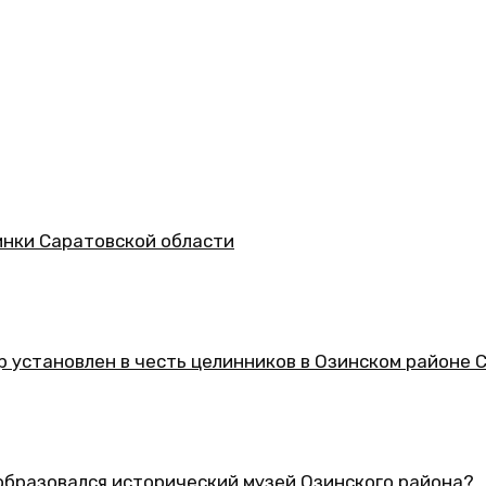
асти
 целинников в Озинском районе Саратовской