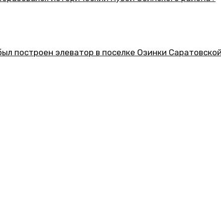
еский музей Озинского района?
ор в поселке Озинки Саратовской области?