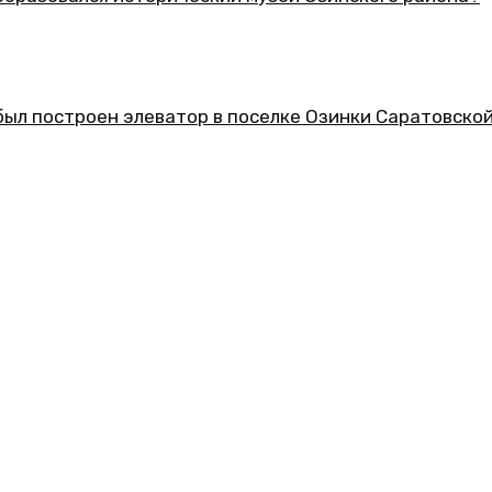
еский музей Озинского района?
ор в поселке Озинки Саратовской области?