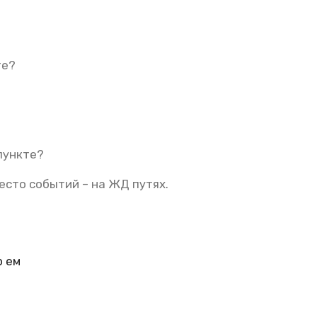
те?
пункте?
место событий – на ЖД путях.
р ем