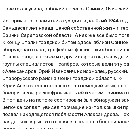
Советская улица, рабочий посёлок Озинки, Озинский
История этого памятника уходит в далёкий 1944 год
Семьдесят лет назад, ценой собственной жизни, ге
Озинки Саратовской области. А как же все было тог
К концу Сталинградской битвы здесь, вблизи Озино
оборудован склад трофейных фашистских боеприпасо
Сталинграда, а позже и с других фронтов, снаряды 
группы специалистов – сапёров, которые вели эту р
«Александров Юрий Иванович, комсомолец, русский. 
Старорусского района Ленинградской области. .»
Юрий Александров хорошо знал немецкий язык, поэт
боеприпасов, расшифровывать её и затем принимат
В тот день на потоке сортировки был обнаружен за
цепочке солдат, увидел торчащие из-под крышки пр
позвал находящегося поблизости Александрова. Тех
раздаться взрыв, и это возле эшелона с боеприпасам
прочь от эшелона в степь.