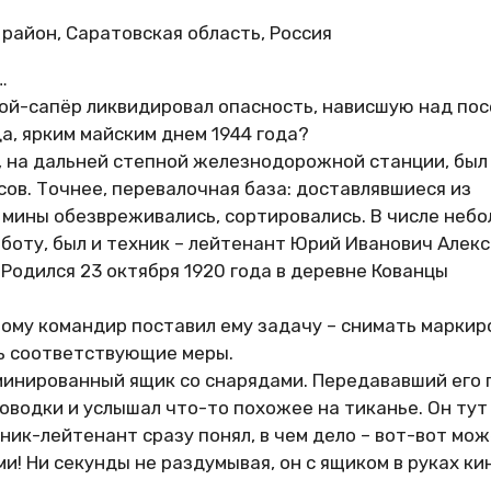
 район, Саратовская область, Россия
…
рой-сапёр ликвидировал опасность, нависшую над по
да, ярким майским днем 1944 года?
к, на дальней степной железнодорожной станции, был
в. Точнее, перевалочная база: доставлявшиеся из
и мины обезвреживались, сортировались. В числе неб
аботу, был и техник – лейтенант Юрий Иванович Алек
Родился 23 октября 1920 года в деревне Кованцы
ому командир поставил ему задачу – снимать маркир
ь соответствующие меры.
минированный ящик со снарядами. Передававший его 
оводки и услышал что-то похожее на тиканье. Он тут
ник-лейтенант сразу понял, в чем дело – вот-вот мо
и! Ни секунды не раздумывая, он с ящиком в руках ки