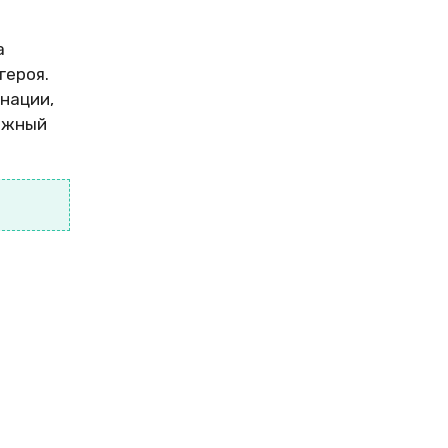
а
героя.
онации,
рожный