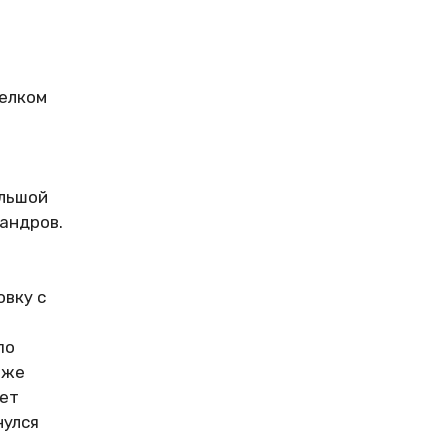
селком
ольшой
сандров.
овку с
по
 же
жет
нулся