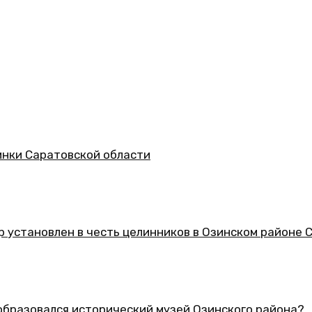
асти
 целинников в Озинском районе Саратовской