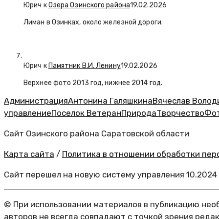
Юрич
к
Озера Озинского района
19.02.2026
Лиман в Озинках, около железной дороги.
Юрич
к
Памятник В.И. Ленину
19.02.2026
Верхнее фото 2013 год, нижнее 2014 год.
Администрация
Антонина Галяшкина
Вячеслав Волод
управление
Поселок Ветеран
Природа
Творчество
Фо
Сайт Озинского района Саратовской области
Карта сайта
/
Политика в отношении обработки перс
Сайт перешел на новую систему управления 10.2024
© При использовании материалов в публикацию необ
авторов не всегда совпадают с точкой зрения реда