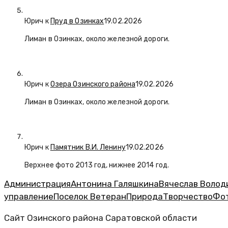
Юрич
к
Пруд в Озинках
19.02.2026
Лиман в Озинках, около железной дороги.
Юрич
к
Озера Озинского района
19.02.2026
Лиман в Озинках, около железной дороги.
Юрич
к
Памятник В.И. Ленину
19.02.2026
Верхнее фото 2013 год, нижнее 2014 год.
Администрация
Антонина Галяшкина
Вячеслав Волод
управление
Поселок Ветеран
Природа
Творчество
Фо
Сайт Озинского района Саратовской области