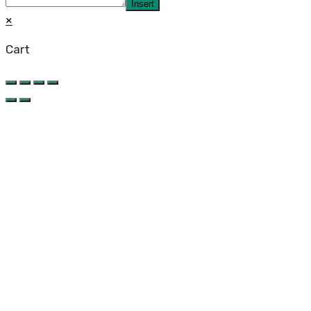
Insert
×
Cart