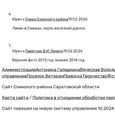
Юрич
к
Озера Озинского района
19.02.2026
Лиман в Озинках, около железной дороги.
Юрич
к
Памятник В.И. Ленину
19.02.2026
Верхнее фото 2013 год, нижнее 2014 год.
Администрация
Антонина Галяшкина
Вячеслав Волод
управление
Поселок Ветеран
Природа
Творчество
Фо
Сайт Озинского района Саратовской области
Карта сайта
/
Политика в отношении обработки перс
Сайт перешел на новую систему управления 10.2024