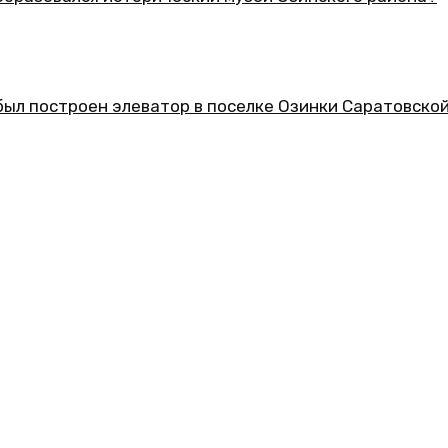
еский музей Озинского района?
ор в поселке Озинки Саратовской области?