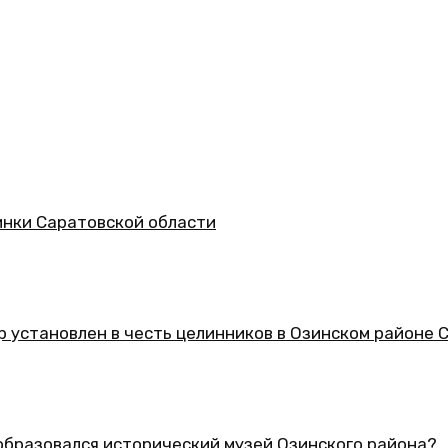
асти
 целинников в Озинском районе Саратовской