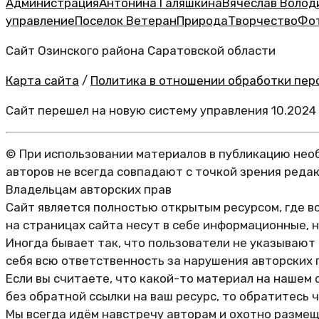
Администрация
Антонина Галяшкина
Вячеслав Волод
управление
Поселок Ветеран
Природа
Творчество
Фо
Сайт Озинского района Саратовской области
Карта сайта
/
Политика в отношении обработки перс
Сайт перешел на новую систему управления 10.2024
© При использовании материалов в публикацию необ
авторов не всегда совпадают с точкой зрения реда
Владельцам авторских прав
Сайт является полностью открытым ресурсом, где в
на страницах сайта несут в себе информационные, 
Иногда бывает так, что пользователи не указывают
себя всю ответственность за нарушения авторских 
Если вы считаете, что какой-то материал на нашем 
без обратной ссылки на ваш ресурс, то обратитесь 
Мы всегда идём навстречу авторам и охотно размещ