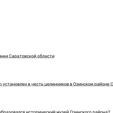
асти
 целинников в Озинском районе Саратовской