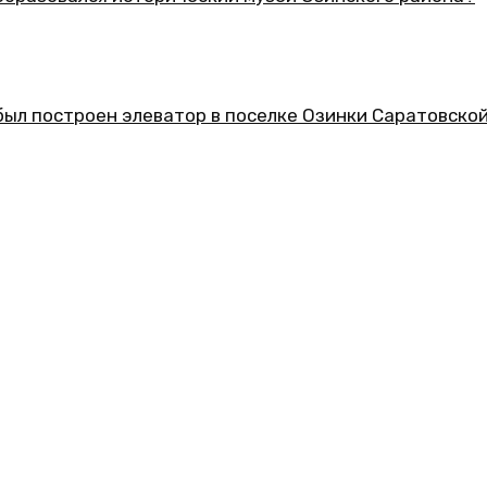
еский музей Озинского района?
ор в поселке Озинки Саратовской области?