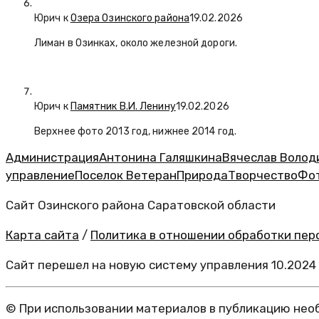
Юрич
к
Озера Озинского района
19.02.2026
Лиман в Озинках, около железной дороги.
Юрич
к
Памятник В.И. Ленину
19.02.2026
Верхнее фото 2013 год, нижнее 2014 год.
Администрация
Антонина Галяшкина
Вячеслав Волод
управление
Поселок Ветеран
Природа
Творчество
Фо
Сайт Озинского района Саратовской области
Карта сайта
/
Политика в отношении обработки перс
Сайт перешел на новую систему управления 10.2024
© При использовании материалов в публикацию необ