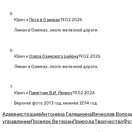
Юрич
к
Пруд в Озинках
19.02.2026
Лиман в Озинках, около железной дороги.
Юрич
к
Озера Озинского района
19.02.2026
Лиман в Озинках, около железной дороги.
Юрич
к
Памятник В.И. Ленину
19.02.2026
Верхнее фото 2013 год, нижнее 2014 год.
Администрация
Антонина Галяшкина
Вячеслав Волод
управление
Поселок Ветеран
Природа
Творчество
Фо