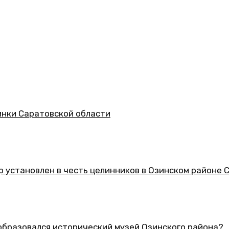
асти
 целинников в Озинском районе Саратовской