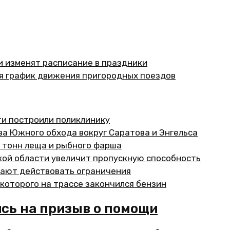
и изменят расписание в праздники
я график движения пригородных поездов
ти построили поликлинику
ва Южного обхода вокруг Саратова и Энгельса
 тонн леща и рыбного фарша
кой области увеличит пропускную способность
жают действовать ограничения
которого на трассе закончился бензин
сь на призыв о помощи