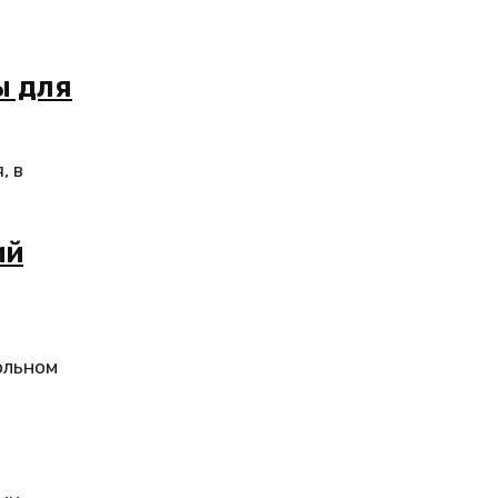
ы для
, в
ий
ольном