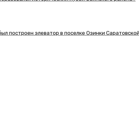
еский музей Озинского района?
ор в поселке Озинки Саратовской области?