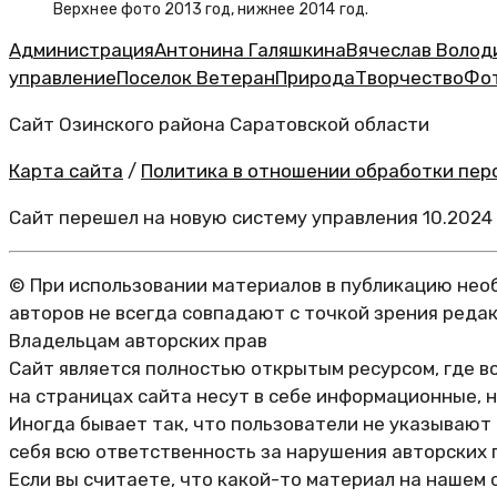
Верхнее фото 2013 год, нижнее 2014 год.
Администрация
Антонина Галяшкина
Вячеслав Волод
управление
Поселок Ветеран
Природа
Творчество
Фо
Сайт Озинского района Саратовской области
Карта сайта
/
Политика в отношении обработки перс
Сайт перешел на новую систему управления 10.2024
© При использовании материалов в публикацию необ
авторов не всегда совпадают с точкой зрения реда
Владельцам авторских прав
Сайт является полностью открытым ресурсом, где в
на страницах сайта несут в себе информационные, 
Иногда бывает так, что пользователи не указывают
себя всю ответственность за нарушения авторских 
Если вы считаете, что какой-то материал на нашем 