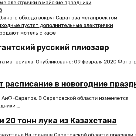
ые электрички в майские праздники
б
Южного обхода вокруг Саратова мегапроектом
ыходные пустят дополнительные электрички
продают мотель с кафе
гантский русский плиозавр
ата материала: Опубликовано: 09 февраля 2020 Фотог
т расписание в новогодние празд
- АиФ-Саратов. В Саратовской области изменяется
ники....
и 20 тонн лука из Казахстана
Казахстана На границе Саратовской области пресекли