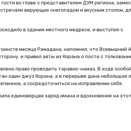
и гости во главе с представителем ДУМ региона, заме
стречали верующих снегопадом и вкусным столом, дл
оходило в здании местного медресе, и выступил с
тоинств месяца Рамадана, напомнил, что Всевышний 
орону, и привел аяты из Корана о посте с толковани
влено право проводить таравих-намаз. В ходе особо
ан один джуз Корана, а в перерыве дана небольшая л
тепенное, а сосредоточиться на исправлении себя.
рила единоверцам заряд имана и вдохновения на это