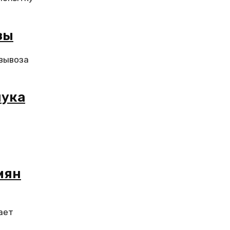
зы
 вывоза
лука
мян
ает