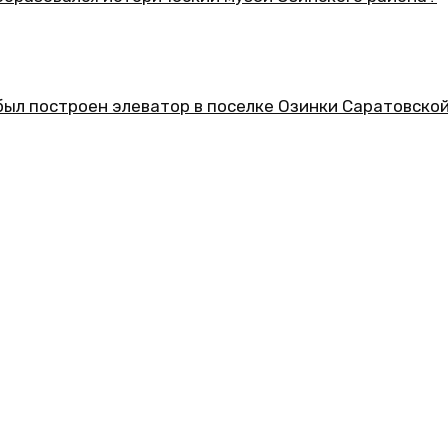
еский музей Озинского района?
ор в поселке Озинки Саратовской области?