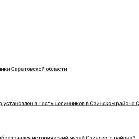
асти
 целинников в Озинском районе Саратовской