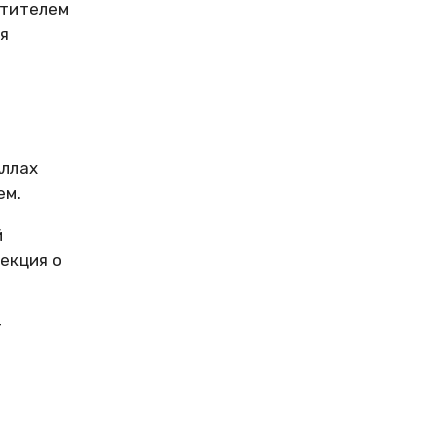
стителем
я
Аллах
ем.
й
екция о
т