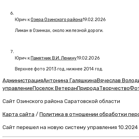
Юрич
к
Озера Озинского района
19.02.2026
Лиман в Озинках, около железной дороги.
Юрич
к
Памятник В.И. Ленину
19.02.2026
Верхнее фото 2013 год, нижнее 2014 год.
Администрация
Антонина Галяшкина
Вячеслав Волод
управление
Поселок Ветеран
Природа
Творчество
Фо
Сайт Озинского района Саратовской области
Карта сайта
/
Политика в отношении обработки перс
Сайт перешел на новую систему управления 10.2024