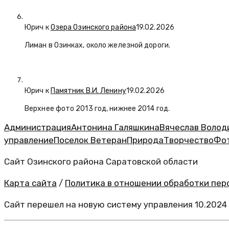
Юрич
к
Озера Озинского района
19.02.2026
Лиман в Озинках, около железной дороги.
Юрич
к
Памятник В.И. Ленину
19.02.2026
Верхнее фото 2013 год, нижнее 2014 год.
Администрация
Антонина Галяшкина
Вячеслав Волод
управление
Поселок Ветеран
Природа
Творчество
Фо
Сайт Озинского района Саратовской области
Карта сайта
/
Политика в отношении обработки перс
Сайт перешел на новую систему управления 10.2024