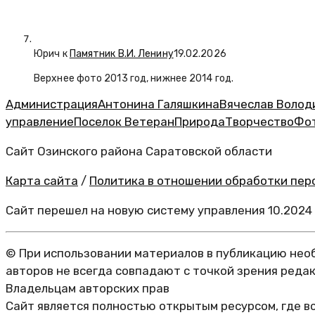
Юрич
к
Памятник В.И. Ленину
19.02.2026
Верхнее фото 2013 год, нижнее 2014 год.
Администрация
Антонина Галяшкина
Вячеслав Волод
управление
Поселок Ветеран
Природа
Творчество
Фо
Сайт Озинского района Саратовской области
Карта сайта
/
Политика в отношении обработки перс
Сайт перешел на новую систему управления 10.2024
© При использовании материалов в публикацию необ
авторов не всегда совпадают с точкой зрения реда
Владельцам авторских прав
Сайт является полностью открытым ресурсом, где в