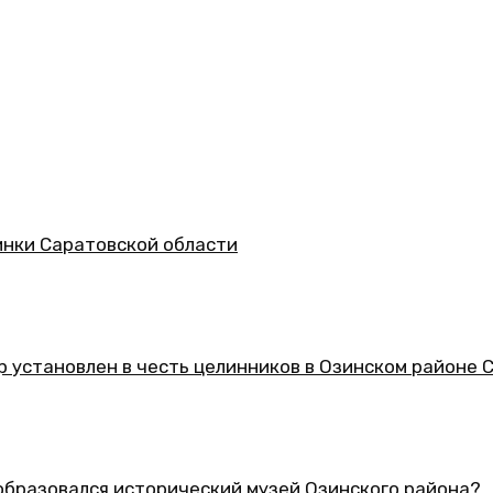
асти
 целинников в Озинском районе Саратовской