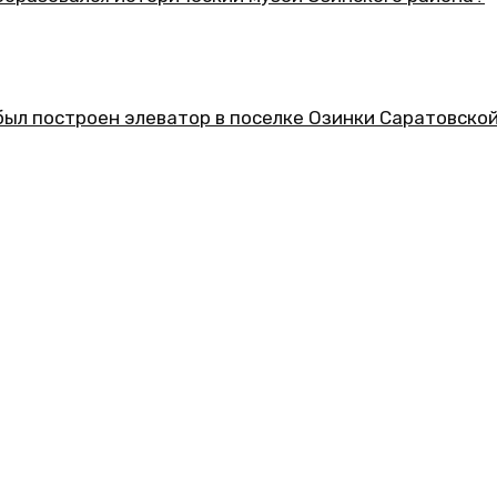
еский музей Озинского района?
ор в поселке Озинки Саратовской области?