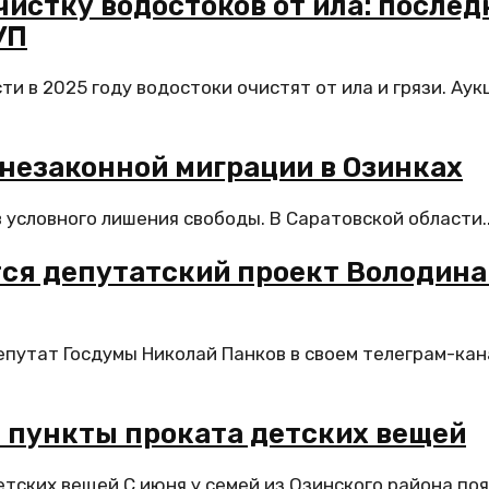
чистку водостоков от ила: послед
УП
и в 2025 году водостоки очистят от ила и грязи. Аук
незаконной миграции в Озинках
в условного лишения свободы. В Саратовской области..
тся депутатский проект Володина
епутат Госдумы Николай Панков в своем телеграм-кан
т пункты проката детских вещей
тских вещей С июня у семей из Озинского района по