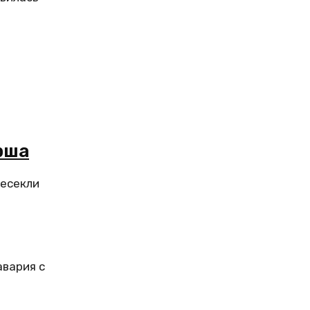
рша
ресекли
авария с