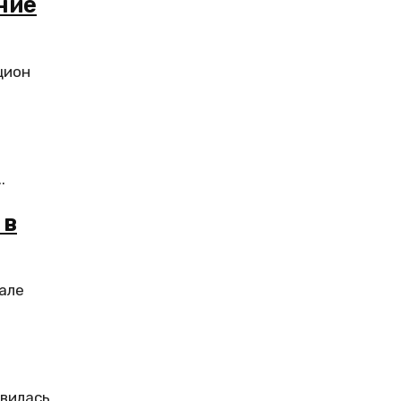
ние
цион
.
 в
але
явилась