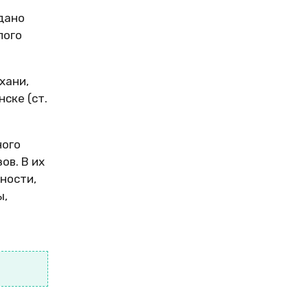
дано
лого
хани,
ске (ст.
ного
ов. В их
ности,
ы,