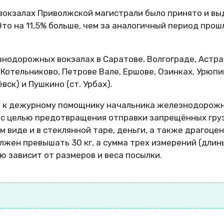
вокзалах Приволжской магистрали было принято и вы
Это на 11,5% больше, чем за аналогичный период прош
знодорожных вокзалах в Саратове, Волгограде, Астра
Котельниково, Петрове Вале, Ершове, Озинках, Урюпин
вск) и Пушкино (ст. Урбах).
ся к дежурному помощнику начальника железнодорож
 с целью предотвращения отправки запрещённых груз
 виде и в стеклянной таре, деньги, а также драгоцен
лжен превышать 30 кг, а сумма трех измерений (длин
ю зависит от размеров и веса посылки.