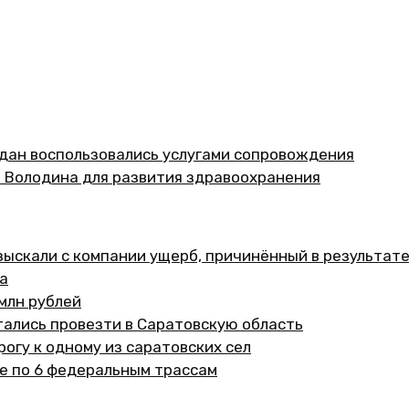
ждан воспользовались услугами сопровождения
 Володина для развития здравоохранения
зыскали с компании ущерб, причинённый в результат
а
млн рублей
тались провезти в Саратовскую область
огу к одному из саратовских сел
е по 6 федеральным трассам