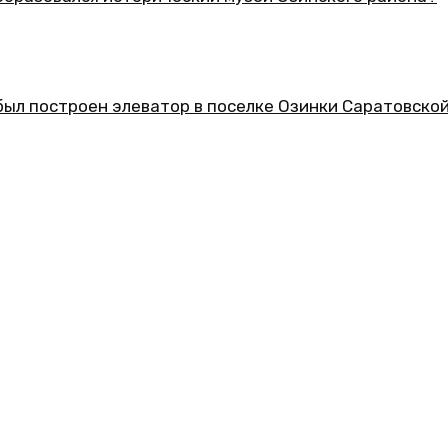
еский музей Озинского района?
ор в поселке Озинки Саратовской области?