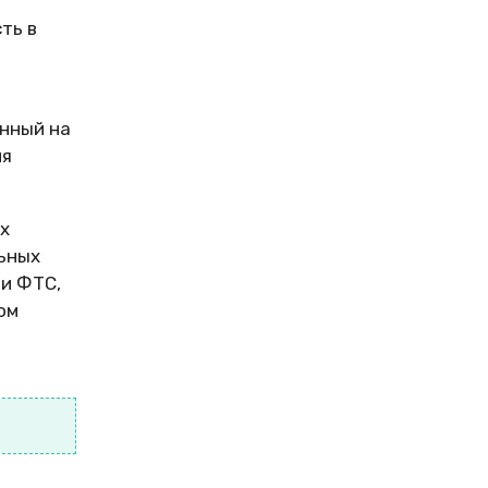
ть в
енный на
ия
х
льных
ии ФТС,
ом