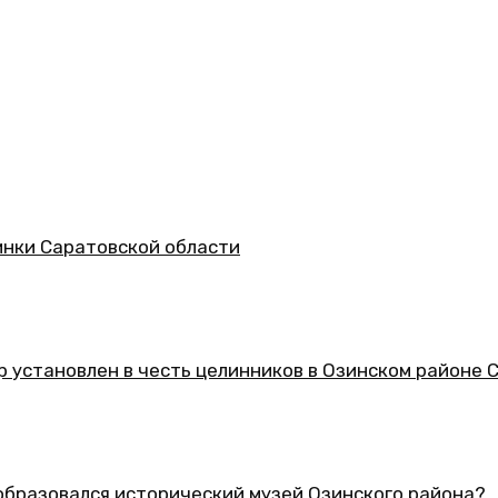
асти
 целинников в Озинском районе Саратовской