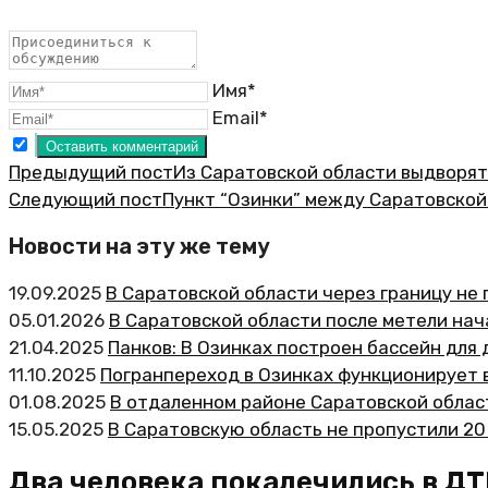
Имя*
Email*
Предыдущий пост
Из Саратовской области выдворят
Следующий пост
Пункт “Озинки” между Саратовской
Новости на эту же тему
19.09.2025
В Саратовской области через границу не
05.01.2026
В Саратовской области после метели на
21.04.2025
Панков: В Озинках построен бассейн для
11.10.2025
Погранпереход в Озинках функционирует
01.08.2025
В отдаленном районе Саратовской облас
15.05.2025
В Саратовскую область не пропустили 20
Два человека покалечились в ДТ