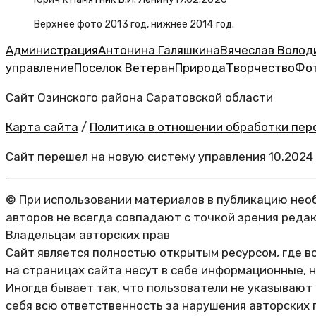
Верхнее фото 2013 год, нижнее 2014 год.
Администрация
Антонина Галяшкина
Вячеслав Волод
управление
Поселок Ветеран
Природа
Творчество
Фо
Сайт Озинского района Саратовской области
Карта сайта
/
Политика в отношении обработки перс
Сайт перешел на новую систему управления 10.2024
© При использовании материалов в публикацию необ
авторов не всегда совпадают с точкой зрения реда
Владельцам авторских прав
Сайт является полностью открытым ресурсом, где в
на страницах сайта несут в себе информационные, 
Иногда бывает так, что пользователи не указывают
себя всю ответственность за нарушения авторских 