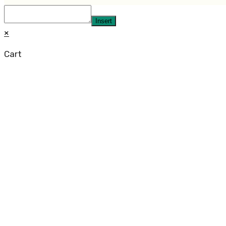
Insert
×
Cart