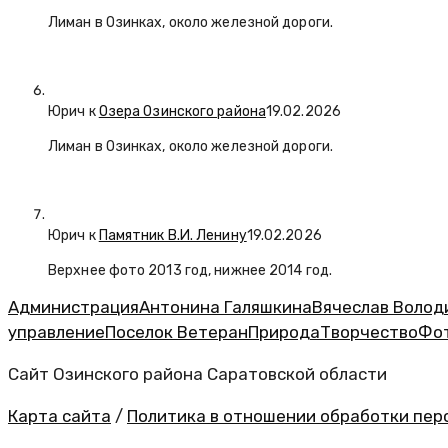
Лиман в Озинках, около железной дороги.
Юрич
к
Озера Озинского района
19.02.2026
Лиман в Озинках, около железной дороги.
Юрич
к
Памятник В.И. Ленину
19.02.2026
Верхнее фото 2013 год, нижнее 2014 год.
Администрация
Антонина Галяшкина
Вячеслав Волод
управление
Поселок Ветеран
Природа
Творчество
Фо
Сайт Озинского района Саратовской области
Карта сайта
/
Политика в отношении обработки перс