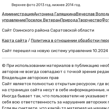
Верхнее фото 2013 год, нижнее 2014 год.
Администрация
Антонина Галяшкина
Вячеслав Волод
управление
Поселок Ветеран
Природа
Творчество
Фо
Сайт Озинского района Саратовской области
Карта сайта
/
Политика в отношении обработки перс
Сайт перешел на новую систему управления 10.2024
© При использовании материалов в публикацию необ
авторов не всегда совпадают с точкой зрения реда
Владельцам авторских прав
Сайт является полностью открытым ресурсом, где в
на страницах сайта несут в себе информационные, 
Иногда бывает так, что пользователи не указывают
себя всю ответственность за нарушения авторских 
Если вы считаете, что какой-то материал на нашем 