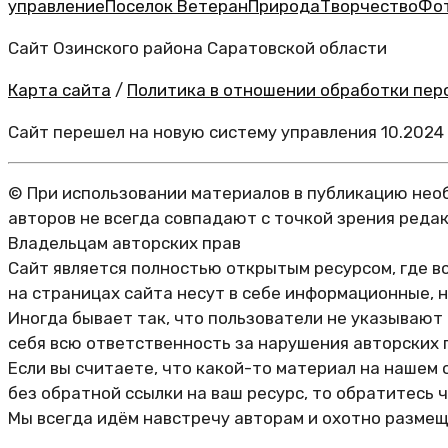
управление
Поселок Ветеран
Природа
Творчество
Фо
Сайт Озинского района Саратовской области
Карта сайта
/
Политика в отношении обработки перс
Сайт перешел на новую систему управления 10.2024
© При использовании материалов в публикацию необ
авторов не всегда совпадают с точкой зрения реда
Владельцам авторских прав
Сайт является полностью открытым ресурсом, где в
на страницах сайта несут в себе информационные, 
Иногда бывает так, что пользователи не указывают
себя всю ответственность за нарушения авторских 
Если вы считаете, что какой-то материал на нашем 
без обратной ссылки на ваш ресурс, то обратитесь 
Мы всегда идём навстречу авторам и охотно размещ