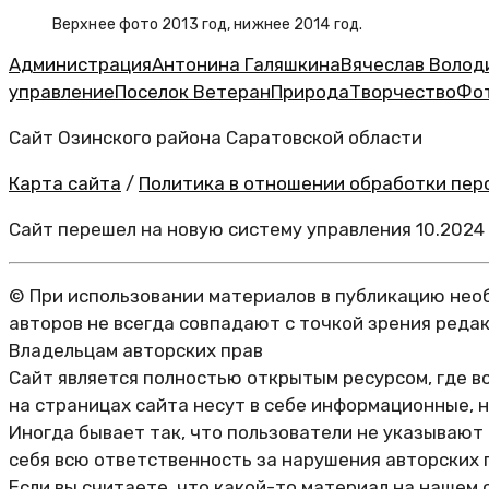
Верхнее фото 2013 год, нижнее 2014 год.
Администрация
Антонина Галяшкина
Вячеслав Волод
управление
Поселок Ветеран
Природа
Творчество
Фо
Сайт Озинского района Саратовской области
Карта сайта
/
Политика в отношении обработки перс
Сайт перешел на новую систему управления 10.2024
© При использовании материалов в публикацию необ
авторов не всегда совпадают с точкой зрения реда
Владельцам авторских прав
Сайт является полностью открытым ресурсом, где в
на страницах сайта несут в себе информационные, 
Иногда бывает так, что пользователи не указывают
себя всю ответственность за нарушения авторских 
Если вы считаете, что какой-то материал на нашем 