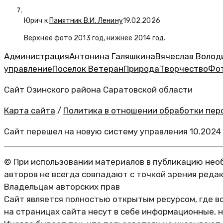
Юрич
к
Памятник В.И. Ленину
19.02.2026
Верхнее фото 2013 год, нижнее 2014 год.
Администрация
Антонина Галяшкина
Вячеслав Волод
управление
Поселок Ветеран
Природа
Творчество
Фо
Сайт Озинского района Саратовской области
Карта сайта
/
Политика в отношении обработки перс
Сайт перешел на новую систему управления 10.2024
© При использовании материалов в публикацию необ
авторов не всегда совпадают с точкой зрения реда
Владельцам авторских прав
Сайт является полностью открытым ресурсом, где в
на страницах сайта несут в себе информационные, 