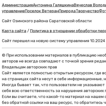
Администрация
Антонина Галяшкина
Вячеслав Волод
управление
Поселок Ветеран
Природа
Творчество
Фо
Сайт Озинского района Саратовской области
Карта сайта
/
Политика в отношении обработки перс
Сайт перешел на новую систему управления 10.2024
© При использовании материалов в публикацию необ
авторов не всегда совпадают с точкой зрения реда
Владельцам авторских прав
Сайт является полностью открытым ресурсом, где в
на страницах сайта несут в себе информационные, 
Иногда бывает так, что пользователи не указывают
себя всю ответственность за нарушения авторских 
Если вы считаете, что какой-то материал на нашем 
без обратной ссылки на ваш ресурс, то обратитесь 