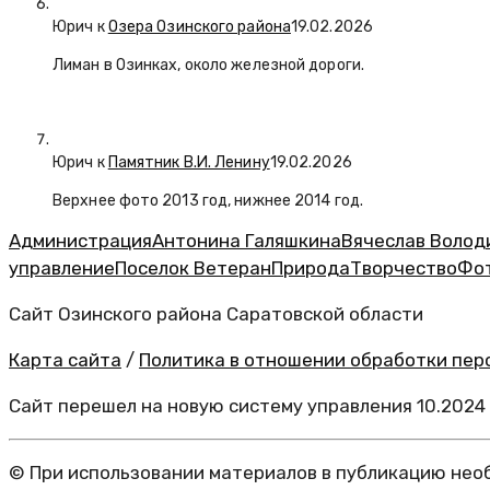
Юрич
к
Озера Озинского района
19.02.2026
Лиман в Озинках, около железной дороги.
Юрич
к
Памятник В.И. Ленину
19.02.2026
Верхнее фото 2013 год, нижнее 2014 год.
Администрация
Антонина Галяшкина
Вячеслав Волод
управление
Поселок Ветеран
Природа
Творчество
Фо
Сайт Озинского района Саратовской области
Карта сайта
/
Политика в отношении обработки перс
Сайт перешел на новую систему управления 10.2024
© При использовании материалов в публикацию необ