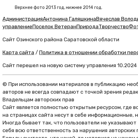
Верхнее фото 2013 год, нижнее 2014 год.
Администрация
Антонина Галяшкина
Вячеслав Волод
управление
Поселок Ветеран
Природа
Творчество
Фо
Сайт Озинского района Саратовской области
Карта сайта
/
Политика в отношении обработки перс
Сайт перешел на новую систему управления 10.2024
© При использовании материалов в публикацию необ
авторов не всегда совпадают с точкой зрения реда
Владельцам авторских прав
Сайт является полностью открытым ресурсом, где в
на страницах сайта несут в себе информационные, 
Иногда бывает так, что пользователи не указывают
себя всю ответственность за нарушения авторских 