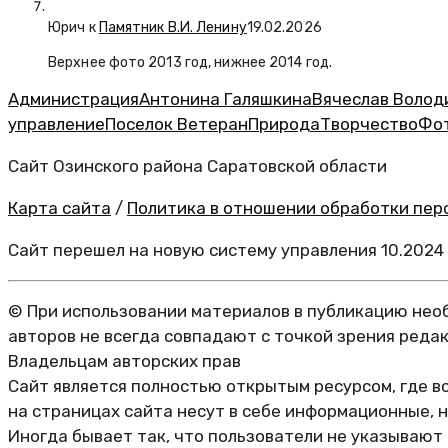
Юрич
к
Памятник В.И. Ленину
19.02.2026
Верхнее фото 2013 год, нижнее 2014 год.
Администрация
Антонина Галяшкина
Вячеслав Волод
управление
Поселок Ветеран
Природа
Творчество
Фо
Сайт Озинского района Саратовской области
Карта сайта
/
Политика в отношении обработки перс
Сайт перешел на новую систему управления 10.2024
© При использовании материалов в публикацию необ
авторов не всегда совпадают с точкой зрения реда
Владельцам авторских прав
Сайт является полностью открытым ресурсом, где в
на страницах сайта несут в себе информационные, 
Иногда бывает так, что пользователи не указывают